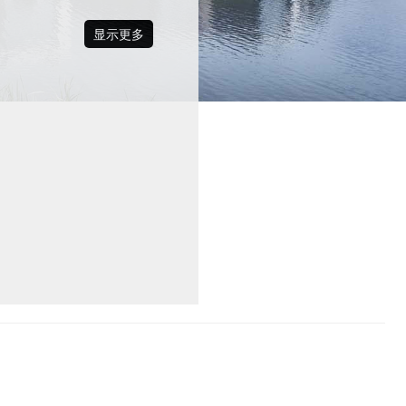
显示更多
川杨河与智慧河围绕，西面毗邻未来
700平方米），再到较大规模的