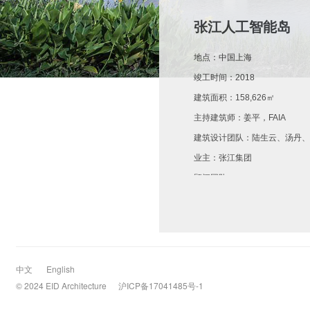
张江人工智能岛
地点：中国上海
竣工时间：2018
建筑面积：158,626㎡
主持建筑师：姜平，FAIA
建筑设计团队：陆生云、汤丹、
业主：张江集团
顾问团队:
建筑合作设计方：上海中森建筑
张江人工智能岛位于上海市浦张江
公园。它由多栋尺度空间各异的建
中文
English
© 2024 EID Architecture
沪ICP备17041485号-1
高层研发楼 (16000平方米)。