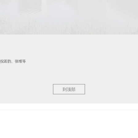
倪若韵、张维等
与工程设计顾问有限公司
到顶部
科学城核心区域—张江中区C-2-4地块，占地面积达158,626平方米，南北向被
筑组团构成，从小尺度的多层研发楼 (1700平方米)，到中等体量的配套研发楼（6