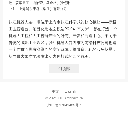
毅、姜车因子、成怡萱、马金格、孙恺琳
业主：上海浦东康桥（集团）有限公司
张江机器人谷一期位于上海市张江科学城的核心板块——康桥
工业智造园。项目总用地面积达26,241平方米，旨在打造一个
机器人工程和人工智能产业的研究、开发和制造中心。不同于
传统的城郊工业园区，张江机器人谷力求为前沿科技公司创造
一个连贯而具有凝聚性的空间载体，提供多元化的服务场景，
从而最大限度地激发出活力创想式的园区氛围。
作为康桥打造机器人产业园的第一步，项目所处区域目前虽然
到顶部
有部分产能基础，但是并没有完整的构架体系，也无法在空间
上形成高品质的园区。如何作为首发项目引领周边地区在未来
持续创造尺度宜人、空间丰富的绿色智造环境，对建筑空间的
设计提出了要求。
中文
English
尺度宜人、融于自然的“绿色智谷”
© 2024 EID Architecture
张江机器人谷集企业研发及办公总部，机器人实验室、生产车
沪ICP备17041485号-1
间、会议展示中心、配套服务等功能为一体，在有限的场地中
满足多样化的功能需求，同时最大限度地创造户外公共空间。
为了改变以往对于工业和自然之间的冲突与不兼容的印象，模