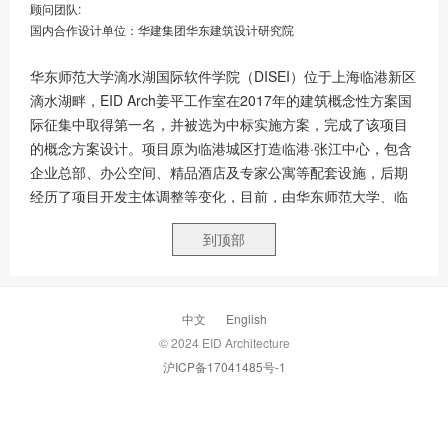
顾问团队:
国内合作设计单位：华建集团华东建筑设计研究院
华东师范大学滴水湖国际软件学院（DISEI）位于上海临港新区
滴水湖畔，EID Arch姜平工作室在2017年的建筑概念性方案国
际征集中取得第一名，并被选为中标实施方案，完成了该项目
的概念方案设计。项目原为临港城区打造临港·张江中心，包含
企业总部、办公空间、精品酒店及专家公寓等配套设施，后期
经历了项目开发主体调整等变化，目前，由华东师范大学、临
港新片区管理委员会、港城集团三方共建的华东师范大学滴水
到顶部
湖国际软件学院迎来师生入驻。
项目位于临港新片区主城区，建筑面积约3.5万平方米，由9层
研学空间和7层酒店及配套设施组成。作为临港软件园的首发项
目以及“滴水湖AI创新港”的重要组成部分，项目集教学、产研、
中文
English
生活功能为一体。在临港新城一期控制性详细规划的基础上，
© 2024 EID Architecture
方案充分回应基地特质，创造出以人文尺度为核心的院落围合
沪ICP备17041485号-1
式布局，旨在打造高效集约、有序自由的研学环境，让科研、
交流等活动在其中自然发生。
滴水湖国际软件学院秉持“把办学前移到急需产业一线”的理念，