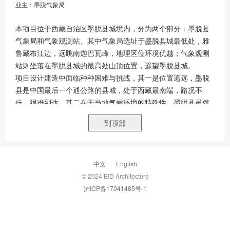
业主：墨脱气象局
本项目位于西藏自治区墨脱县城境内，分为两个部分：墨脱县
气象局和气象观测站。其中气象局选址于墨脱县城最低处，雅
鲁藏布江边，远眺南迦巴瓦峰，地理区位环境优越；气象观测
站则坐落在墨脱县城的最高处山顶位置，遥望墨脱县城。
项目设计建造中面临种种困难与挑战，其一是位置遥远，墨脱
县是中国最后一个通公路的县城，处于西藏最南端，路况不
佳，很难到达。其二在于当地气候环境的特殊性，墨脱县虽然
位于西藏自治区，平均海拔却只有1200米，最低处海拔甚至只
到顶部
有115米，属于热带雨林气候，降水量充沛，全年潮湿多雨，为
建筑设计提出了一些必要的要求。其三在于当地本土建造技术
的落后，大型建筑机械进出困难，材料种类相对匮乏，为实际
建造提出了挑战。
中文
English
针对项目所处位置的不同，两处建筑采用了完全相反的总体布
© 2024 EID Architecture
局模式：位于低处的气象局采用了围合院落式形体，形成一个
沪ICP备17041485号-1
相对封闭的内聚空间，同时又将办公与职工用房流线分离，在
建筑立面轮廓上与对面的峡谷山体相呼应，结合功能空间高低
错落布置的窗洞口为立面增添了一些趣味。而山顶上的气象观