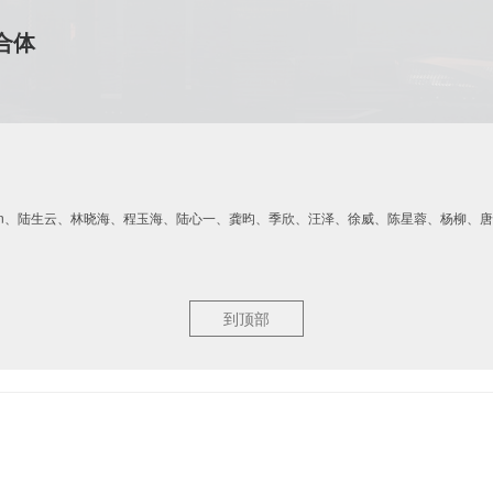
合体
Morgan、陆生云、林晓海、程玉海、陆心一、龚昀、季欣、汪泽、徐威、陈星蓉、杨柳
到顶部
市未来北江滨商务区的核心地段，项目高度518米，由写字楼、公寓、康莱德酒店和
方米。建筑师对传统摩天楼的形式设计进行了重新思考，希望通过合理的结构优化策略兼
技术手段的结合实现地标建筑的科技与未来感。