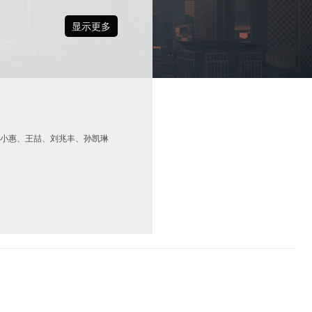
显示更多
、唐小惠、王喆、刘兆丰、孙凯琳
高塔顶部观景平台等功能构成，
顾形式美感为设计出发点，利用结