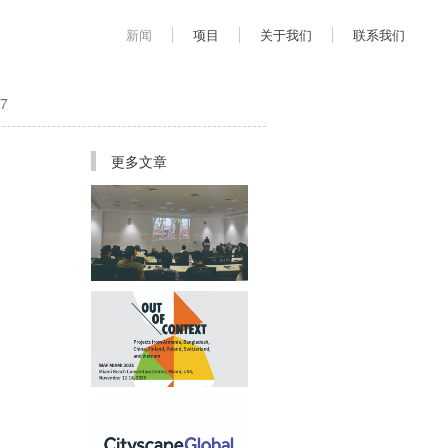
新闻
项目
关于我们
联系我们
7
更多文章
首席建筑师姜平受邀于AUD
举办学术讲座
应邀参加迈阿密WAF世界建
筑节展览“Out of Context”