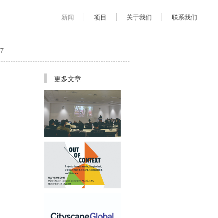
新闻
项目
关于我们
联系我们
7
更多文章
首席建筑师姜平受邀于AUD
举办学术讲座
应邀参加迈阿密WAF世界建
筑节展览“Out of Context”