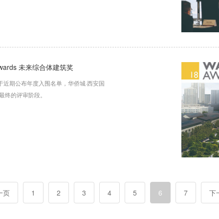
ards 未来综合体建筑奖
ds 于近期公布年度入围名单，华侨城·西安国
最终的评审阶段。
一页
1
2
3
4
5
6
7
下