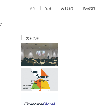
新闻
项目
关于我们
联系我们
7
更多文章
首席建筑师姜平受邀于AUD
举办学术讲座
应邀参加迈阿密WAF世界建
筑节展览“Out of Context”